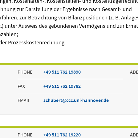
ngen, Kostenarten-, Kostenstellen- und Kostenträgerrechn
chnung zur Darstellung der Ergebnisse nach Gesamt- und
ahren, zur Betrachtung von Bilanzpositionen (z. B. Anlag
c.) unter Ausweis des gebundenen Vermögens und zur Ermit
nzahlen;
 der Prozesskostenrechnung.
PHONE
+49 511 762 19890
AD
FAX
+49 511 762 19782
EMAIL
schubert
ccc.uni-hannover.de
PHONE
+49 511 762 19220
AD