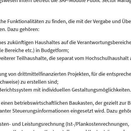
wesen intern betreut die SAP-Module Public Sector Man
che Funktionalitäten zu finden, die mit der Vergabe und Ü
en. Dazu gehören:
ines zukünftigen Haushaltes auf die Verantwortungsbereich
ale Bereiche etc.) in Budgetform;
eiterer Teilhaushalte, die separat vom Hochschulhaushalt 
ung von drittmittelfinanzierten Projekten, für die entsprech
weise) zu erstellen sind;
s Berichtssystem mit individuellen Gestaltungsmöglichkeiten.
 einen betriebswirtschaftlichen Baukasten, der gezielt zur B
anter Steuerungsinformationen eingesetzt wird. Dazu gehö
osten- und Leistungsrechnung (Ist-/Plankostenrechnungen,