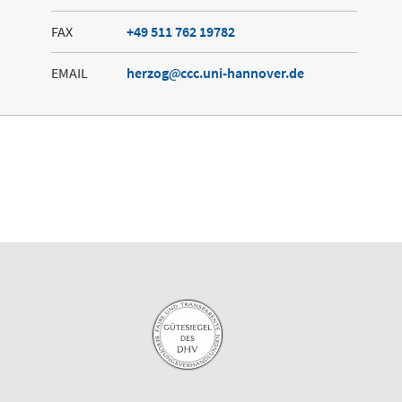
FAX
+49 511 762 19782
EMAIL
herzog
ccc.uni-hannover.de