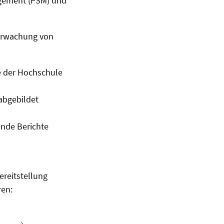
agement (PSM) und
berwachung von
e der Hochschule
abgebildet
ende Berichte
ereitstellung
ren: