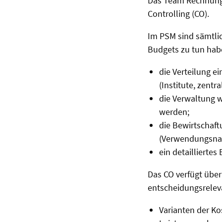
Das Team Rechnungs
Controlling (CO).
Im PSM sind sämtli
Budgets zu tun hab
die Verteilung e
(Institute, zentr
die Verwaltung w
werden;
die Bewirtschaft
(Verwendungsnach
ein detaillierte
Das CO verfügt über
entscheidungsrelev
Varianten der K